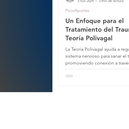
3 nov 2024
3 min de lectura
PsicoAportes
Un Enfoque para el
Tratamiento del Tra
Teoría Polivagal
La Teoría Polivagal ayuda a regu
sistema nervioso para sanar el 
promoviendo conexión a travé
ejercicios y psicoeducación.
Tene