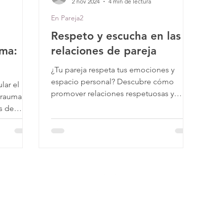
2 nov 2024
4 min de lectura
En Pareja2
Respeto y escucha en las
uma:
relaciones de pareja
¿Tu pareja respeta tus emociones y
espacio personal? Descubre cómo
lar el
promover relaciones respetuosas y
trauma,
equilibradas en tu relación.
s de
Nuestro sitio web ES SEGURO.
mos un certificado SSL que protege tus datos de cualquier anom