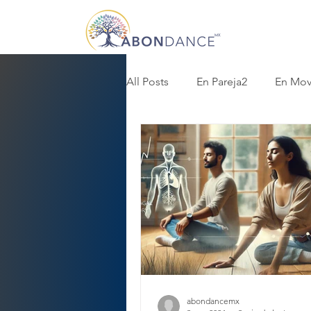
All Posts
En Pareja2
En Mov
abondancemx