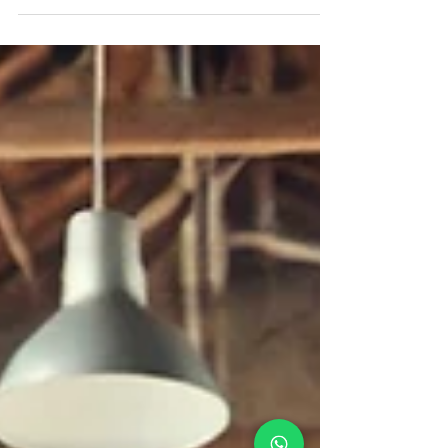
ecológicas o tragedias humanas que
ocurren a miles de kilómetros, pero que se
sienten muy dentro. No es necesario haber
estado allí para que algo en nosotros
tiemble. La empatía, esa capacidad
profundamente humana de resonar con el
otro, también puede convertirse en una
carga si no sabemos cómo sostenerla desde
el cuerpo.