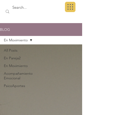
BLOG
En Movimiento
All Posts
En Pareja2
En Movimiento
Acompañamiento
Emocional
PsicoAportes