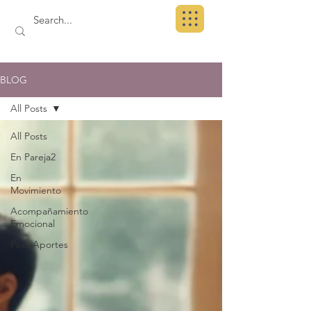
BLOG
All Posts
All Posts
En Pareja2
En
Movimiento
Acompañamiento
Emocional
PsicoAportes