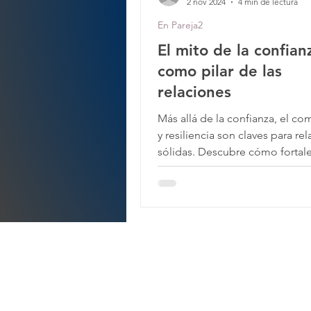
2 nov 2024
4 min de lectura
En Pareja2
El mito de la confian
como pilar de las
relaciones
Más allá de la confianza, el c
y resiliencia son claves para re
sólidas. Descubre cómo fortale
relación de pareja.
Tene