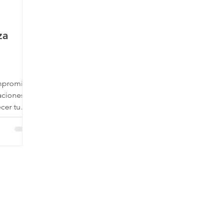
za
ompromiso
laciones
cer tu
Nuestro sitio web ES SEGURO.
mos un certificado SSL que protege tus datos de cualquier anom