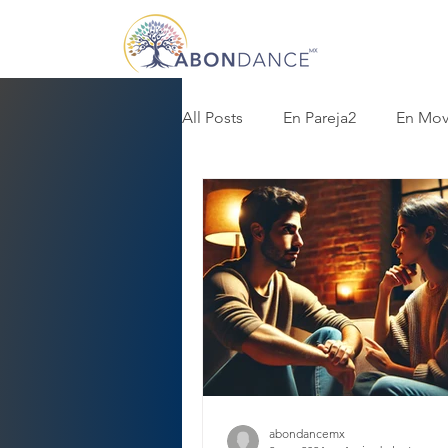
All Posts
En Pareja2
En Mov
abondancemx