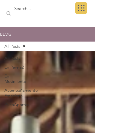
BLOG
All Posts
All Posts
En Pareja2
En
Movimiento
Acompañamiento
Emocional
PsicoAportes