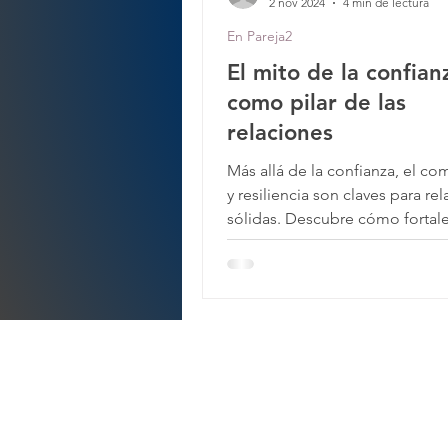
2 nov 2024
4 min de lectura
En Pareja2
El mito de la confian
como pilar de las
relaciones
Más allá de la confianza, el c
y resiliencia son claves para re
sólidas. Descubre cómo fortale
relación de pareja.
Tene