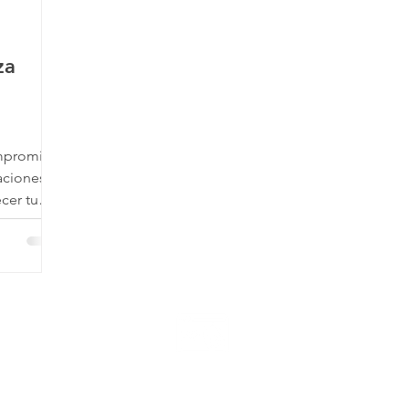
za
ompromiso
laciones
cer tu
Nuestro sitio web ES SEGURO.
mos un certificado SSL que protege tus datos de cualquier anom