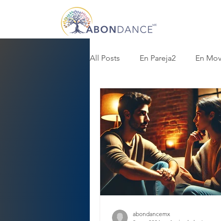
All Posts
En Pareja2
En Mov
abondancemx