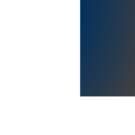
alía.