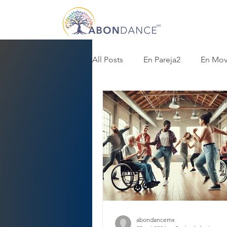
All Posts
En Pareja2
En Mov
abondancemx