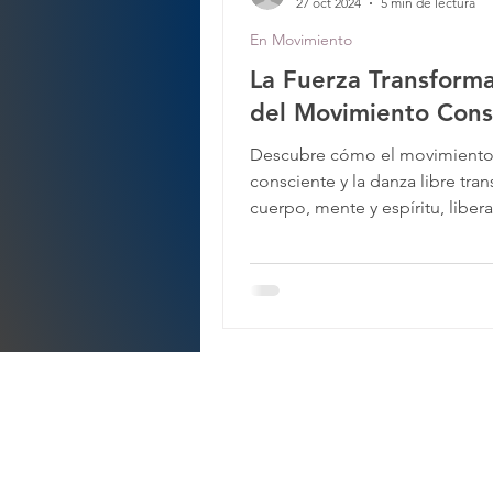
27 oct 2024
5 min de lectura
En Movimiento
La Fuerza Transform
del Movimiento Cons
Descubre cómo el movimient
consciente y la danza libre tra
cuerpo, mente y espíritu, libe
emociones y conectando con t
Tene